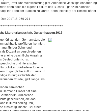
Raum, Profil und Wertschätzung gibt. Aber diese vielfältige Annäherung
rfordert dann doch die eigene Lektüre des Buches – ganz im Sinn von
ung: ins Land der Franken zu fahren, denn „hier liegt der Himmel näher
4, Dez 2017, S. 269-271
+++++++++++++++++++++++++++++++++++++
che Literaturlandschaft, Gunzenhausen 2015
ehört zu den Germanisten, die
n nachhaltig profilieren konnten.
 langjähriger Schul-und
h als Dozent an verschiedenen
tete er eine beachtliche Anzahl an
s Deutschunterrichts,
tgeschichte und literarische
politiker plädierte er für eine
gern zugängliche Kultur. Seine in
dige Kulturgeschichte der
vertrieben wurde, galt lange als
enden fränkischen
enn Hermann Glaser hat eine
e Germanistik-Studierende
chte geschrieben, die das
d kulturell beding- ten,
e einsichtig macht. Bei einer
ierten Literaturhistorie ist eine Integration in einen größeren, hier: