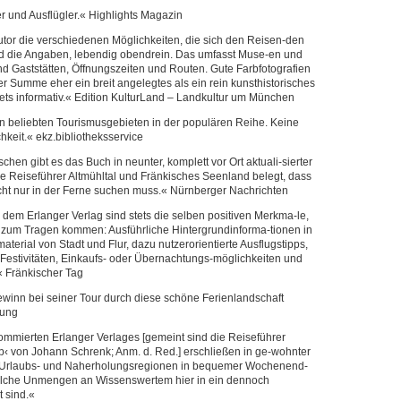
 und Ausflügler.« Highlights Magazin
utor die verschiedenen Möglichkeiten, die sich den Reisen-den
 sind die Angaben, lebendig obendrein. Das umfasst Muse-en und
d Gaststätten, Öffnungszeiten und Routen. Gute Farbfotografien
er Summe eher ein breit angelegtes als ein rein kunsthistorisches
tets informativ.« Edition KulturLand – Landkultur um München
 beliebten Tourismusgebieten in der populären Reihe. Keine
chkeit.« ekz.bibliotheksservice
schen gibt es das Buch in neunter, komplett vor Ort aktuali-sierter
de Reiseführer Altmühltal und Fränkisches Seenland belegt, dass
cht nur in der Ferne suchen muss.« Nürnberger Nachrichten
 dem Erlanger Verlag sind stets die selben positiven Merkma-le,
 zum Tragen kommen: Ausführliche Hintergrundinforma-tionen in
aterial von Stadt und Flur, dazu nutzerorientierte Ausflugstipps,
Festivitäten, Einkaufs- oder Übernachtungs-möglichkeiten und
« Fränkischer Tag
ewinn bei seiner Tour durch diese schöne Ferienlandschaft
tung
ommierten Erlanger Verlages [gemeint sind die Reiseführer
b‹ von Johann Schrenk; Anm. d. Red.] erschließen in ge-wohnter
ve Urlaubs- und Naherholungsregionen in bequemer Wochenend-
 welche Unmengen an Wissenswertem hier in ein dennoch
 sind.«