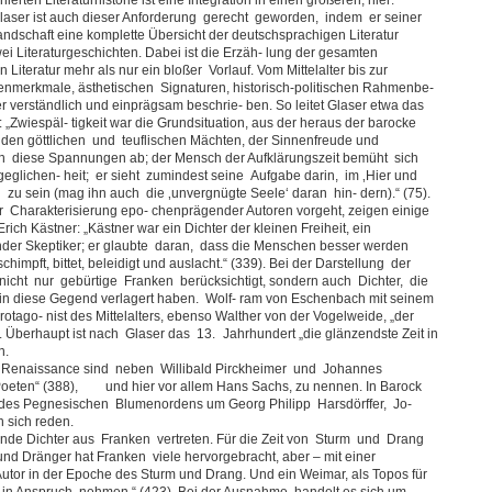
ser ist auch dieser Anforderung gerecht geworden, indem er seiner
andschaft eine komplette Übersicht der deutschsprachigen Literatur
wei Literaturgeschichten. Dabei ist die Erzäh- lung der gesamten
Literatur mehr als nur ein bloßer Vorlauf. Vom Mittelalter bis zur
nmerkmale, ästhetischen Signaturen, historisch-politischen Rahmenbe-
er verständlich und einprägsam beschrie- ben. So leitet Glaser etwa das
„Zwiespäl- tigkeit war die Grundsituation, aus der heraus der barocke
ert den göttlichen und teuflischen Mächten, der Sinnenfreude und
en diese Spannungen ab; der Mensch der Aufklärungszeit bemüht sich
glichen- heit; er sieht zumindest seine Aufgabe darin, im ‚Hier und
 zu sein (mag ihn auch die ‚unvergnügte Seele‘ daran hin- dern).“ (75).
er Charakterisierung epo- chenprägender Autoren vorgeht, zeigen einige
ch Kästner: „Kästner war ein Dichter der kleinen Freiheit, ein
der Skeptiker; er glaubte daran, dass die Menschen besser werden
impft, bittet, beleidigt und auslacht.“ (339). Bei der Darstellung der
nicht nur gebürtige Franken berücksichtigt, sondern auch Dichter, die
t in diese Gegend verlagert haben. Wolf- ram von Eschenbach mit seinem
rotago- nist des Mittelalters, ebenso Walther von der Vogelweide, „der
. Überhaupt ist nach Glaser das 13. Jahrhundert „die glänzendste Zeit in
n.
Renaissance sind neben Willibald Pirckheimer und Johannes
oeten“ (388),
und hier vor allem Hans Sachs, zu nennen. In Barock
 des Pegnesischen Blumenordens um Georg Philipp Harsdörffer, Jo-
 sich reden.
nde Dichter aus Franken vertreten. Für die Zeit von Sturm und Drang
nd Dränger hat Franken viele hervorgebracht, aber – mit einer
or in der Epoche des Sturm und Drang. Und ein Weimar, als Topos für
ch in Anspruch nehmen.“ (423). Bei der Ausnahme handelt es sich um