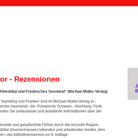
or - Rezensionen
J
B
mühltal und Fränkisches Seenland" (Michael Müller-Verlag)
 Nürnberg und Franken sind im Michael Müller Verlag er-
isches Seenland‹, die ›Fränkische Schweiz‹, ›Nürnberg, Fürth,
inden Sie umfassende und detaillierte Informationen über die
endste und gehaltvollste Führer durch die reizvolle Region,
tmühltal (Gunzenhausen) lebenden und arbeitenden Insider, dem
.« ekz.bibliotheksservice zur 8. Auflage