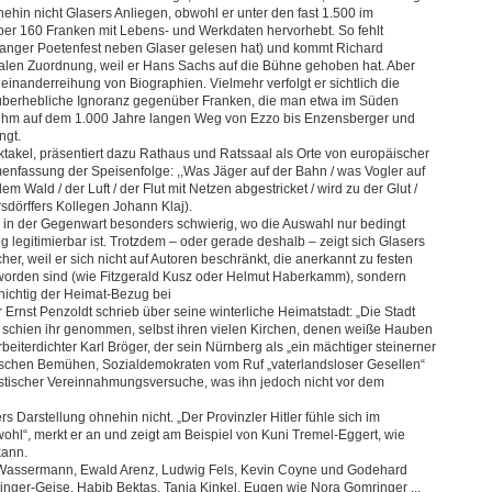
hnehin nicht Glasers Anliegen, obwohl er unter den fast 1.500 im
ber 160 Franken mit Lebens- und Werkdaten hervorhebt. So fehlt
langer Poetenfest neben Glaser gelesen hat) und kommt Richard
alen Zuordnung, weil er Hans Sachs auf die Bühne gehoben hat. Aber
inanderreihung von Biographien. Vielmehr verfolgt er sichtlich die
 „überhebliche Ignoranz gegenüber Franken, die man etwa im Süden
as ihm auf dem 1.000 Jahre langen Weg von Ezzo bis Enzensberger und
ngt.
takel, präsentiert dazu Rathaus und Ratssaal als Orte von europäischer
menfassung der Speisenfolge: ,,Was Jäger auf der Bahn / was Vogler auf
 Wald / der Luft / der Flut mit Netzen abgestricket / wird zu der Glut /
rsdörffers Kollegen Johann Klaj).
es in der Gegenwart besonders schwierig, wo die Auswahl nur bedingt
 legitimierbar ist. Trotzdem – oder gerade deshalb – zeigt sich Glasers
icher, weil er sich nicht auf Autoren beschränkt, die anerkannt zu festen
worden sind (wie Fitzgerald Kusz oder Helmut Haberkamm), sondern
chichtig der Heimat-Bezug bei
r Ernst Penzoldt schrieb über seine winterliche Heimatstadt: „Die Stadt
e schien ihr genommen, selbst ihren vielen Kirchen, denen weiße Hauben
rbeiterdichter Karl Bröger, der sein Nürnberg als „ein mächtiger steinerner
arischen Bemühen, Sozialdemokraten vom Ruf „vaterlandsloser Gesellen“
alistischer Vereinnahmungsversuche, was ihn jedoch nicht vor dem
rs Darstellung ohnehin nicht. „Der Provinzler Hitler fühle sich im
ohl“, merkt er an und zeigt am Beispiel von Kuni Tremel-Eggert, wie
kann.
 Wassermann, Ewald Arenz, Ludwig Fels, Kevin Coyne und Godehard
nger-Geise, Habib Bektas, Tanja Kinkel, Eugen wie Nora Gomringer ...