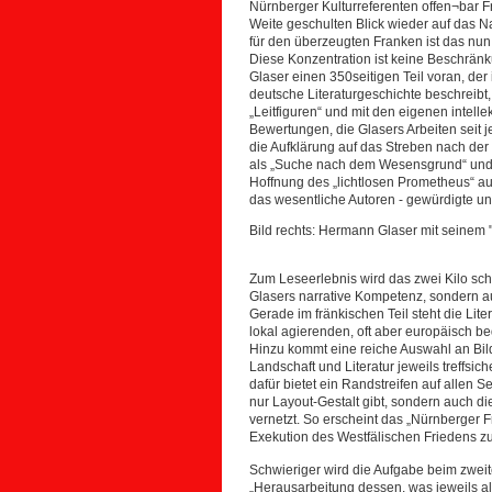
Nürnberger Kulturreferenten offen¬bar Fr
Weite geschulten Blick wieder auf das N
für den überzeugten Franken ist das nun
Diese Konzentration ist keine Beschränk
Glaser einen 350seitigen Teil voran, de
deutsche Literaturgeschichte beschreibt,
„Leitfiguren“ und mit den eigenen intellek
Bewertungen, die Glasers Arbeiten seit j
die Aufklärung auf das Streben nach der
als „Suche nach dem Wesensgrund“ und
Hoffnung des „lichtlosen Prometheus“ a
das wesentliche Autoren - gewürdigte un
Bild rechts: Hermann Glaser mit seinem
Zum Leseerlebnis wird das zwei Kilo sc
Glasers narrative Kompetenz, sondern a
Gerade im fränkischen Teil steht die Lite
lokal agierenden, oft aber europäisch 
Hinzu kommt eine reiche Auswahl an Bil
Landschaft und Literatur jeweils treffsic
dafür bietet ein Randstreifen auf allen S
nur Layout-Gestalt gibt, sondern auch die
vernetzt. So erscheint das „Nürnberger 
Exekution des Westfälischen Friedens zu
Schwieriger wird die Aufgabe beim zweite
„Herausarbeitung dessen, was jeweils als 