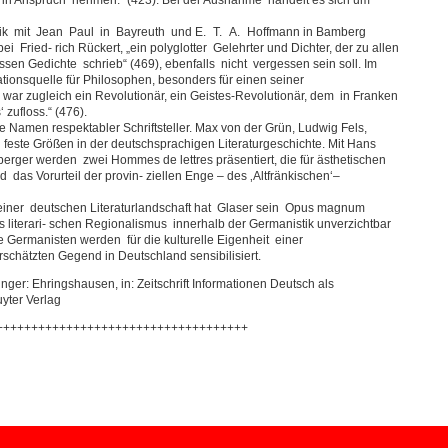
k mit Jean Paul in Bayreuth und E. T. A. Hoffmann in Bamberg
 Fried- rich Rückert, „ein polyglotter Gelehrter und Dichter, der zu allen
en Gedichte schrieb“ (469), ebenfalls nicht vergessen sein soll. Im
tionsquelle für Philosophen, besonders für einen seiner
war zugleich ein Revolutionär, ein Geistes-Revolutionär, dem in Franken
 zufloss.“ (476).
Namen respektabler Schriftsteller. Max von der Grün, Ludwig Fels,
feste Größen in der deutschsprachigen Literaturgeschichte. Mit Hans
ger werden zwei Hommes de lettres präsentiert, die für ästhetischen
das Vorurteil der provin- ziellen Enge – des ‚Altfränkischen‘–
einer deutschen Literaturlandschaft hat Glaser sein Opus magnum
 literari- schen Regionalismus innerhalb der Germanistik unverzichtbar
 Germanisten werden für die kulturelle Eigenheit einer
rschätzten Gegend in Deutschland sensibilisiert.
er: Ehringshausen, in: Zeitschrift Informationen Deutsch als
yter Verlag
++++++++++++++++++++++++++++++++++++