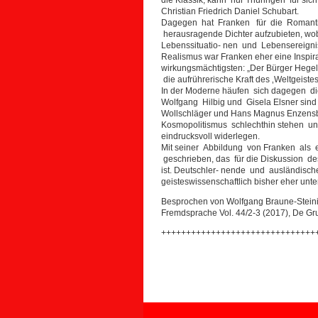
Christian Friedrich Daniel Schubart.
Dagegen hat Franken für die Romanti
herausragende Dichter aufzubieten, wobei
Lebenssituatio- nen und Lebensereigniss
Realismus war Franken eher eine Inspira
wirkungsmächtigsten: „Der Bürger Hegel 
die aufrührerische Kraft des ‚Weltgeistes‘
In der Moderne häufen sich dagegen die 
Wolfgang Hilbig und Gisela Elsner sind 
Wollschläger und Hans Magnus Enzensber
Kosmopolitismus schlechthin stehen und 
eindrucksvoll widerlegen.
Mit seiner Abbildung von Franken als 
geschrieben, das für die Diskussion des
ist. Deutschler- nende und ausländische
geisteswissenschaftlich bisher eher unte
Besprochen von Wolfgang Braune-Steining
Fremdsprache Vol. 44/2-3 (2017), De Gru
+++++++++++++++++++++++++++++++