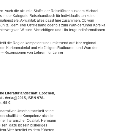
en. Auch die aktuelle Staffel der Reiseführer aus dem Michael
es in der Kategorie Reisehandbuch für Individualis-ten keine
rmationstiefe, Aktualität: alles passt hier zusammen. Ob vom
ühltal, dem Titel Ostfriesland oder bis zum Wan-derführer Korsika
 unterwegs an Wissen, Vorschlägen und Hin-tergrundinformationen
ließt die Region kompetent und umfassend auf: klar regional
ichem Kartenmaterial und vielfältigem Radtouren- und Wan-der-
e – Rezensionen von Lehrern für Lehrer
e Literaturlandschaft. Epochen,
k- Verlag] 2015, ISBN 978-
m, 65 €
narrativer Unterhaltsamkeit seine
ssenschaftliche Kompetenz nicht im
ener literarischer Qualität. Hermann
sen, dazu ist sein bisheriges
m Alter bereitet es dem früheren