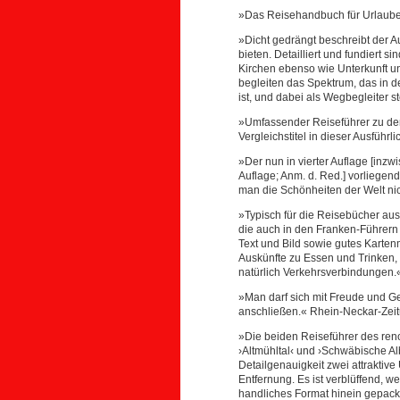
»Das Reisehandbuch für Urlauber
»Dicht gedrängt beschreibt der A
bieten. Detailliert und fundiert
Kirchen ebenso wie Unterkunft un
begleiten das Spektrum, das in d
ist, und dabei als Wegbegleiter s
»Umfassender Reiseführer zu den
Vergleichstitel in dieser Ausführli
»Der nun in vierter Auflage [inzwi
Auflage; Anm. d. Red.] vorliegen
man die Schönheiten der Welt ni
»Typisch für die Reisebücher aus
die auch in den Franken-Führern
Text und Bild sowie gutes Kartenm
Auskünfte zu Essen und Trinken, 
natürlich Verkehrsverbindungen.
»Man darf sich mit Freude und G
anschließen.« Rhein-Neckar-Zei
»Die beiden Reiseführer des ren
›Altmühltal‹ und ›Schwäbische Al
Detailgenauigkeit zwei attrakti
Entfernung. Es ist verblüffend,
handliches Format hinein gepackt