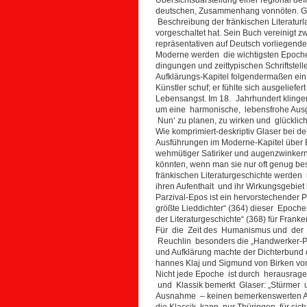
deutschen, Zusammenhang vonnöten. Gla
Beschreibung der fränkischen Literaturl
vorgeschaltet hat. Sein Buch vereinigt z
repräsentativen auf Deutsch vorliegenden 
Moderne werden die wichtigsten Epoche
dingungen und zeittypischen Schriftstell
Aufklärungs-Kapitel folgendermaßen ein: 
Künstler schuf; er fühlte sich ausgelief
Lebensangst. Im 18. Jahrhundert kling
um eine harmonische, lebensfrohe Ausge
Nun‘ zu planen, zu wirken und glücklich
Wie komprimiert-deskriptiv Glaser bei d
Ausführungen im Moderne-Kapitel über Eri
wehmütiger Satiriker und augenzwinkern
könnten, wenn man sie nur oft genug besch
fränkischen Literaturgeschichte werden 
ihren Aufenthalt und ihr Wirkungsgebie
Parzival-Epos ist ein hervorstechender P
größte Lieddichter“ (364) dieser Epoche
der Literaturgeschichte“ (368) für Franke
Für die Zeit des Humanismus und der 
Reuchlin besonders die „Handwerker-P
und Aufklärung machte der Dichterbund
hannes Klaj und Sigmund von Birken von
Nicht jede Epoche ist durch herausrage
und Klassik bemerkt Glaser: „Stürmer u
Ausnahme – keinen bemerkenswerten Aut
die Klassik, kann nur Thüringen für si