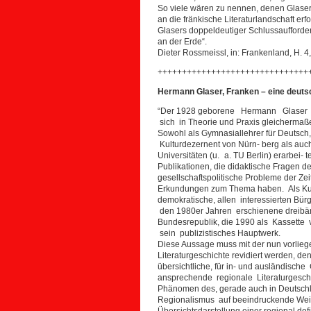
So viele wären zu nennen, denen Glaser 
an die fränkische Literaturlandschaft e
Glasers doppeldeutiger Schlussaufforder
an der Erde“.
Dieter Rossmeissl, in: Frankenland, H. 
+++++++++++++++++++++++++++++++
Hermann Glaser, Franken – eine deuts
“Der 1928 geborene Hermann Glaser g
sich in Theorie und Praxis gleichermaße
Sowohl als Gymnasiallehrer für Deutsch,
Kulturdezernent von Nürn- berg als auc
Universitäten (u. a. TU Berlin) erarbei- 
Publikationen, die didaktische Fragen de
gesellschaftspolitische Probleme der Zei
Erkundungen zum Thema haben. Als Kultur
demokratische, allen interessierten Bür
den 1980er Jahren erschienene dreibän
Bundesrepublik, die 1990 als Kassette 
sein publizistisches Hauptwerk.
Diese Aussage muss mit der nun vorlieg
Literaturgeschichte revidiert werden, d
übersichtliche, für in- und ausländisch
ansprechende regionale Literaturgeschi
Phänomen des, gerade auch in Deutschlan
Regionalismus auf beeindruckende Weis
Übersichtsdarstellung einer regional defin