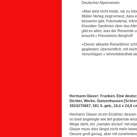
Deutscher Alpenverein
»Man wird nicht müde, sie zu lob
Müller Verlag zeigt erneut, dass 
besseren gibt. Fotomaterial, Info
Klassiker Sardinien über das Altm
gibt es alles, was der Reisende
braucht.« Pressebüro Berghoff
»Dieser aktuelle Reiseführer sch
gegliedert, übersichtlich, mit re
Vorschlägen.« lehrerbibliothek.d
Hermann Glaser: Franken. Eine deutsch
Dichter, Werke. Gunzenhausen [Schren
3924270667, 581 S. geb., 18,4 x 24,8 c
Hermann Glaser ist ein Erzähler, dessen 
so breit angelegte wie tief grabende wi
Wege steht, ein „narrator doctus“ mit eig
Glaser muss dies längst nicht mehr bewei
Oeuvre groß genug, aber mit zunehmende