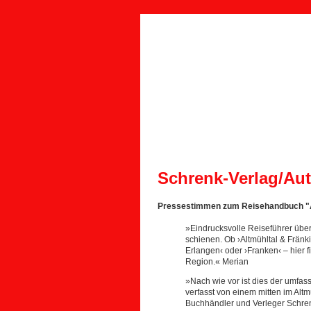
Schrenk-Verlag/Aut
Pressestimmen zum Reisehandbuch "Alt
»Eindrucksvolle Reiseführer über
schienen. Ob ›Altmühltal & Fränk
Erlangen‹ oder ›Franken‹ – hier f
Region.« Merian
»Nach wie vor ist dies der umfass
verfasst von einem mitten im Al
Buchhändler und Verleger Schrenk