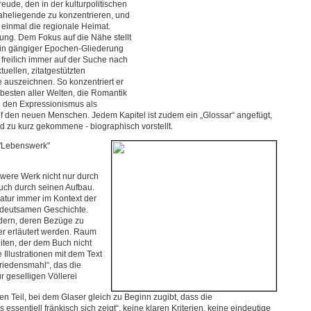
eude, den in der kulturpolitischen
aheliegende zu konzentrieren, und
 einmal die regionale Heimat.
ung. Dem Fokus auf die Nähe stellt
r in gängiger Epochen-Gliederung
 freilich immer auf der Suche nach
tuellen, zitatgestützten
e auszeichnen. So konzentriert er
 besten aller Welten, die Romantik
 den Expressionismus als
uf den neuen Menschen. Jedem Kapitel ist zudem ein „Glossar“ angefügt,
d zu kurz gekommene - biographisch vorstellt.
 "Lebenswerk"
hwere Werk nicht nur durch
uch durch seinen Aufbau.
ratur immer im Kontext der
bedeutsamen Geschichte.
dern, deren Bezüge zu
her erläutert werden. Raum
eiten, der dem Buch nicht
 Illustrationen mit dem Text
Friedensmahl“, das die
r geselligen Völlerei
n Teil, bei dem Glaser gleich zu Beginn zugibt, dass die
essentiell fränkisch sich zeigt“, keine klaren Kriterien, keine eindeutige