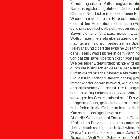
Zuordnung erlaubt. Vollständigkeit ist o
Namensregister aufgeführten Dichtern ü
Christine Neudecker (die schon beim Er
Wagner nur deshalb zur Ehre der region
es geht dem Autor eben nicht um eine Ane
durchaus politische Absicht, gegen die
Bayerns oft antrifft“, anzuschreiben, w
Wollschläger mehr als überzeugend geli
machte, als historisch bedeutsames Spek
Relevanz und zitiert die lyrische Zusam
dem Heerd / was Fischer in dem Kahn / dem
von dar zur Taffel überschicket.“ (von Ha
Wie bei jeder Literaturgeschichte wird 
durch die historisch erwiesene Bedeutung
Griff in die fränkische Moderne als treffs
Größen fränkischer Mundartdichtung ge
immer wieder darauf hinweist, wie viels
den fränkischen Autoren ist. Der Erlange
sah ein wenig lächerlich aus. Alle Würd
verwegen ins Gesicht rutschten ...“ Der A
Lobgesang“ sah, geriet in seinem liter
zu befreien, in die Gefahr nationalsozi
Konzentrationslager bewahrte.
Als heile Welt erscheint Franken in Glase
fränkischen Provinzialismus besonders w
Heimatkitsch auch politisch fatal wirken 
Was wäre noch alles zu nennen: Jakob
Schramm, Wolf Peter Schnetz, Inge Meidi